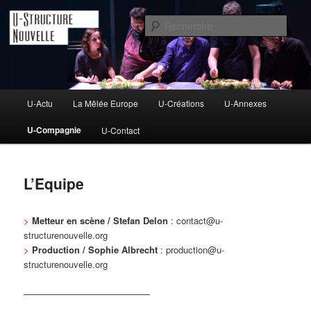
Aller
Une mise en chantier du monde, tout simplement !
au
Rech
contenu
principal
u-structurenouvelle
Menu
U-Actu
La Mêlée Europe
U-Créations
U-Annexes
principal
U-Compagnie
U-Contact
L’Equipe
>
Metteur en scène / Stefan Delon
: contact@u-
structurenouvelle.org
>
Production / Sophie Albrecht
: production@u-
structurenouvelle.org
——————————————